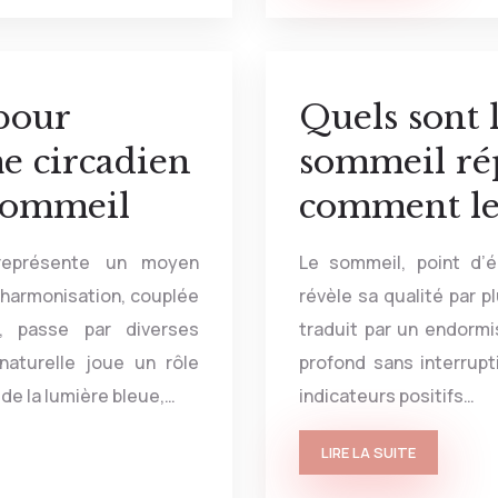
pour
Quels sont 
e circadien
sommeil ré
 sommeil
comment les
 représente un moyen
Le sommeil, point d’é
 harmonisation, couplée
révèle sa qualité par p
e, passe par diverses
traduit par un endormi
 naturelle joue un rôle
profond sans interrupt
n de la lumière bleue,…
indicateurs positifs…
LIRE LA SUITE