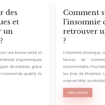
r des
Comment s
es et
l’insomnie 
r un
retrouver u
?
?
pour une bonne santé et
L’insomnie chronique, c
es matelas ergonomiques
heures de sommei
types de matelas, grâce
insurmontable. Pourtant
n sommeil de qualité. Ils
les bras de Morphée. L
vraie en tête, se révèle
LIRE LA SUITE