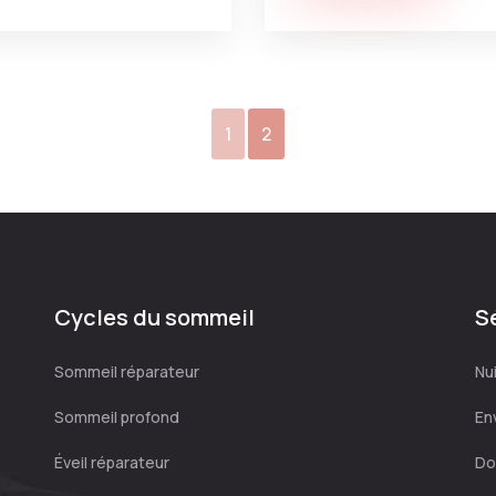
1
2
Cycles du sommeil
S
Sommeil réparateur
Nui
Sommeil profond
En
Éveil réparateur
Do