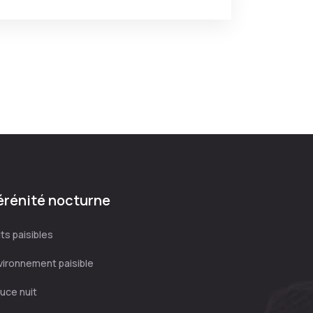
érénité nocturne
ts paisibles
vironnement paisible
uce nuit