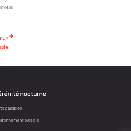
atelas
r un
able
érénité nocturne
ts paisibles
vironnement paisible