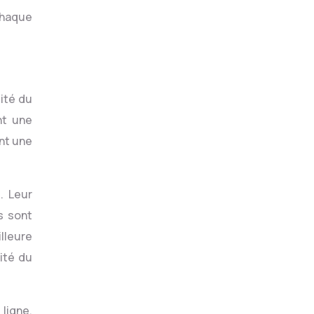
chaque
lité du
nt une
ont une
. Leur
s sont
illeure
ité du
ligne.