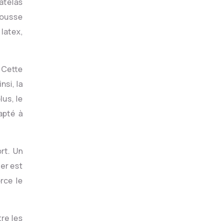
matelas
 mousse
 latex,
 Cette
si, la
us, le
apté à
rt. Un
er est
rce le
tre les