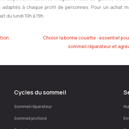
adaptés à chaque profil de personnes. Pour un achat m
it du lundi 10h à 19h.
ation
Choisir la bonne couette : essentiel pou
sommeil réparateur et agré
Cycles du sommeil
S
Sommeil réparateur
Nui
Sommeil profond
En